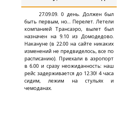
Усадьба Брюса в Лосино-Петровском Монино или Глинки сегодня
27.09.09. 0 день. Должен был
быть первым, но… Перелет. Летели
Доходный дом Миансаровой с изразцами - шедевр московской архитектуры
компанией Трансаэро, вылет был
назначен на 9.10 из Домодедово.
Храм Живоначальной Троицы в Листах на Сретенке (метро Сухаревская)
Накануне (в 22.00 на сайте никаких
изменений не предвиделось, все по
расписанию). Приехали в аэропорт
в 6.00 и сразу неожиданность: наш
рейс задерживается до 12.30! 4 часа
сидим, лежим на стульях и
чемоданах.