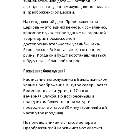
знаменательную дату — 1 октября. По
легенде, в этот день «Милующая» появилась
в Преображенской церкви.
На сегодняшний день Преображенская
церковь — это единственное, к сожалению,
красивое и ухоженное здание на огромной
территории подмосковной
достопримечательности: усадьбы Пеха-
Яковлевское. Всё остальное, в основном,
руины. Когда они будут восстанавливаться
и будут ли — большой вопрос.
Расписание богослужений
Расписание Богослужений в Балашихинском
храме Преображения: в 8 утра совершается
Божественная литургия, в 17 часов —
вечерняя Служба. По воскресеньям и
праздникам Божественная литургия
проводится в 5 часов 30 минут (ранняя) и в 8
часов утра (поздняя).
По понедельникам в 5 часов вечера в
Преображенской церкви читают Акафист