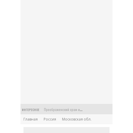
Преображенский храм или Спасская церковь в старинной усадьбе Балашихи
ИНТЕРЕСНОЕ
Главная
Россия
Московская обл.
Церковь Феодора Стратилата на Антиохийском подворье в Москве
Храм Архангела Гавриила на Чистых прудах: Меншикова башня