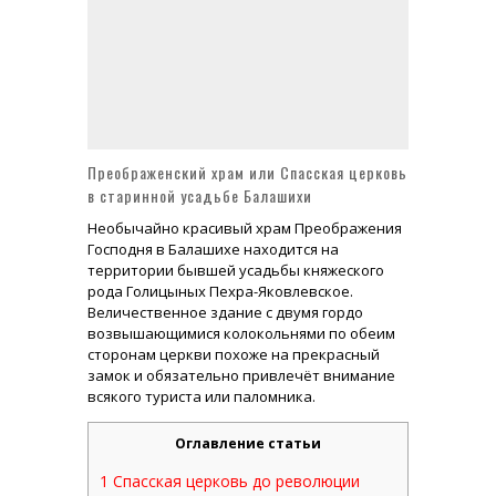
Усадьба Брюса в Лосино-Петровском Монино или Глинки сегодня
Доходный дом Миансаровой с изразцами - шедевр московской архитектуры
Храм Живоначальной Троицы в Листах на Сретенке (метро Сухаревская)
Преображенский храм или Спасская церковь
в старинной усадьбе Балашихи
Необычайно красивый храм Преображения
Господня в Балашихе находится на
территории бывшей усадьбы княжеского
рода Голицыных Пехра-Яковлевское.
Величественное здание с двумя гордо
возвышающимися колокольнями по обеим
сторонам церкви похоже на прекрасный
замок и обязательно привлечёт внимание
всякого туриста или паломника.
Оглавление статьи
1
Спасская церковь до революции