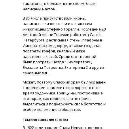
там иконы, в большинстве своём, были
написаны маслом.
В их числе присутствовали иконы,
написанные известным итальянским
живописцем Стефано Торелли. Последние 20
лет своей жизни Торелли работал в Санкт-
Петербурге, расписывая стены, плафоны в
Императорском дворце, а также создавая
портреты графов, княгинь и даже
царственных особ. Среди его творений
были портреты Петра 1, императриц
Елизаветы Петровны, Екатерины 2 и других
сановных лиц.
Может, поэтому Спасский храм был украшен
творениями знаменитого и дорогого в то
время художника. Голицыны, построившие
этот храм, как видно, были не прочь
выделиться и подчеркнуть своё богатство и
особое положение в обществе.
Тяжёлые советские времена
В 1922 году в храме Спаса Нерукотворного,