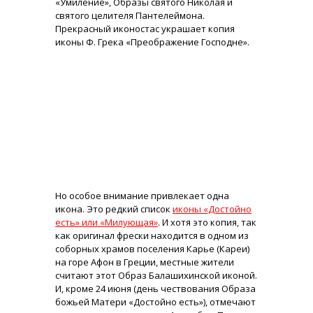
«Умиление», Образы святого Николая и
святого целителя Пантелеймона.
Прекрасный иконостас украшает копия
иконы Ф. Грека «Преображение Господне».
Но особое внимание привлекает одна
икона. Это редкий список
иконы «Достойно
есть» или «Милующая»
. И хотя это копия, так
как оригинал фрески находится в одном из
соборных храмов поселения Карье (Кареи)
на горе Афон в Греции, местные жители
считают этот Образ Балашихинской иконой.
И, кроме 24 июня (день чествования Образа
божьей Матери «Достойно есть»), отмечают