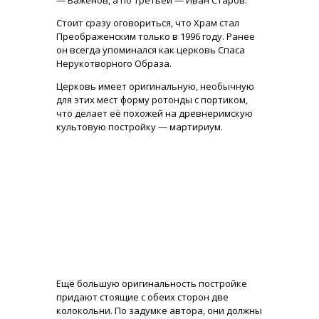
— Баженов, а по третьей — Иван Старов.
Стоит сразу оговориться, что Храм стал
Преображенским только в 1996 году. Ранее
он всегда упоминался как церковь Спаса
Нерукотворного Образа.
Церковь имеет оригинальную, необычную
для этих мест форму ротонды с портиком,
что делает её похожей на древнеримскую
культовую постройку — мартириум.
Ещё большую оригинальность постройке
придают стоящие с обеих сторон две
колокольни. По задумке автора, они должны