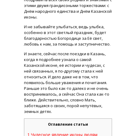
этими двумя грандиозными торжествами: с
Днём народного единства и Днём Казанской
иконы.
И не забывайте улыбаться, ведь улыбка,
особенно в этот светлый праздник, будет
благодарностью Богородице за Её свет,
любовь к нам, за помощь и заступничество.
И знаете, сейчас после поездки в Казань,
когда я подробнее узнала о самой
Казанской иконе, её истории и чудесах, с
ней связанных, я по-другому стала к ней
относиться. И дело даже не в том, что
появилось больше уважения и почитания.
Раньше это было как-то далеко и не очень
воспринималось, а сейчас Она стала как-то
ближе. Действительно, словно Мать,
заботящаяся о своих, порой непутёвых,
земных детях.
Оглавление статьи
1
Чудесное явление иконы людям