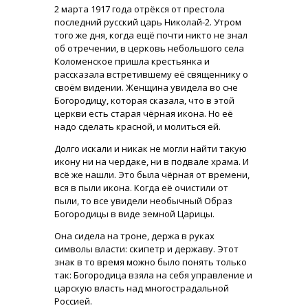
2 марта 1917 года отрёкся от престола
последний русский царь Николай-2. Утром
того же дня, когда ещё почти никто не знал
об отречении, в церковь небольшого села
Коломенское пришла крестьянка и
рассказала встретившему её священнику о
своём видении. Женщина увидела во сне
Богородицу, которая сказала, что в этой
церкви есть старая чёрная икона. Но её
надо сделать красной, и молиться ей.
Долго искали и никак не могли найти такую
икону ни на чердаке, ни в подвале храма. И
всё же нашли. Это была чёрная от времени,
вся в пыли икона. Когда её очистили от
пыли, то все увидели необычный Образ
Богородицы в виде земной Царицы.
Она сидела на троне, держа в руках
символы власти: скипетр и державу. Этот
знак в то время можно было понять только
так: Богородица взяла на себя управление и
царскую власть над многострадальной
Россией.