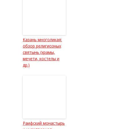
Казань многоликая:
обзор религиозных
святынь (храмы,
мечети, костелы и
др.)
Раифский монастырь