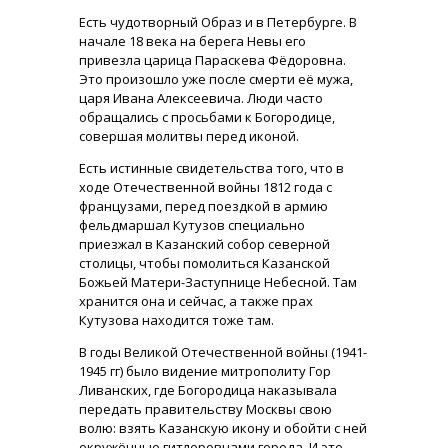
Есть чудотворный Образ и в Петербурге. В
начале 18 века на берега Невы его
привезла царица Параскева Фёдоровна.
Это произошло уже после смерти её мужа,
царя Ивана Алексеевича. Люди часто
обращались с просьбами к Богородице,
совершая молитвы перед иконой.
Есть истинные свидетельства того, что в
ходе Отечественной войны 1812 года с
французами, перед поездкой в армию
фельдмаршал Кутузов специально
приезжал в Казанский собор северной
столицы, чтобы помолиться Казанской
Божьей Матери-Заступнице Небесной. Там
хранится она и сейчас, а также прах
Кутузова находится тоже там.
В годы Великой Отечественной войны (1941-
1945 гг) было видение митрополиту Гор
Ливанских, где Богородица наказывала
передать правительству Москвы свою
волю: взять Казанскую икону и обойти с ней
окружённые гитлеровцами города. И это