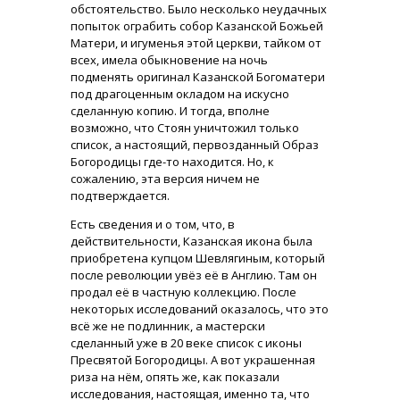
обстоятельство. Было несколько неудачных
попыток ограбить собор Казанской Божьей
Матери, и игуменья этой церкви, тайком от
всех, имела обыкновение на ночь
подменять оригинал Казанской Богоматери
под драгоценным окладом на искусно
сделанную копию. И тогда, вполне
возможно, что Стоян уничтожил только
список, а настоящий, первозданный Образ
Богородицы где-то находится. Но, к
сожалению, эта версия ничем не
подтверждается.
Есть сведения и о том, что, в
действительности, Казанская икона была
приобретена купцом Шевлягиным, который
после революции увёз её в Англию. Там он
продал её в частную коллекцию. После
некоторых исследований оказалось, что это
всё же не подлинник, а мастерски
сделанный уже в 20 веке список с иконы
Пресвятой Богородицы. А вот украшенная
риза на нём, опять же, как показали
исследования, настоящая, именно та, что