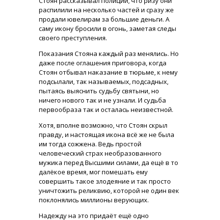
Стоян рассказывал полиции, что ризу они
распилили на несколько частей и сразу же
продали ювелирам за большие деньги. А
саму икону бросили в огонь, заметая следы
своего преступления.
Показания Стояна каждый раз менялись. Но
даже после оглашения приговора, когда
Стоян отбывал наказание в тюрьме, к нему
подсылали, так называемых, подсадных,
пытаясь выяснить судьбу святыни, но
ничего нового так и не узнали. И судьба
первообраза так и осталась неизвестной.
Хотя, вполне возможно, что Стоян скрыл
правду, и настоящая икона всё же не была
им тогда сожжена. Ведь простой
человеческий страх необразованного
мужика перед Высшими силами, да ещё в то
далёкое время, мог помешать ему
совершить такое злодеяние и так просто
уничтожить реликвию, которой не один век
поклонялись миллионы верующих.
Надежду на это придаёт ещё одно