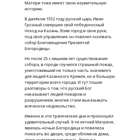
Матери тоже имеет свою изумительную
историю.
В далёком 1552 году русский царь Иван
Грозный совершил свой победоносный
поход на Казань. Взяв город в свои руки,
под своё управление он повелел основать
собор Благовещения Пресвятой
Богородицы.
Но после 25 с лишним лет существования
собора, в городе случился страшный пожар,
уничтоживший не только часть значимого
для людей Казанского Кремля, но и большую
территории всего города. И тут пошли
разговоры о том, что русский Бог
наказывает людей пожаром и
разрушением, многие стали выказывать
всяческое недовольство.
Именно в эти трагические дни и произошёл
удивительный случай. 9-ти летней Матрёне,
явилась ночью Богородица и повелела
поискать во дворе, среди обломков дома,
свою чудотворную икону. Девочка