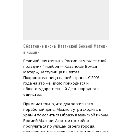
Усадьба Брюса в Лосино-Петровском Монино или Глинки сегодня
Доходный дом Миансаровой с изразцами - шедевр московской архитектуры
Храм Живоначальной Троицы в Листах на Сретенке (метро Сухаревская)
Обретение иконы Казанской Божьей Матери
в Казани
Величайшая святыня России отмечает свой
праздник 4 ноября — Казанская Божья
Матерь, Заступница и Святая
Покровительница нашей страны. С 2005
года на это же число приходится и
общегосударственный День народного
единства.
Примечательно, что для россиян это
нерабочий день. Можно с утра сходить в
храм и помолиться Образу Казанской иконы
Божией Матери. А потом спокойно
прогуляться по улицам своего города,
поздравить всех своих родных и знакомых с