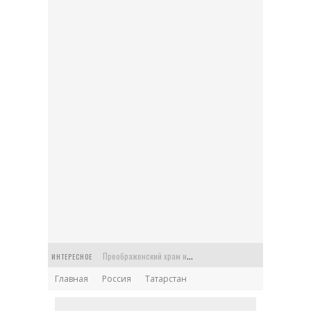
Преображенский храм или Спасская церковь в старинной усадьбе Балашихи
ИНТЕРЕСНОЕ
Главная
Россия
Татарстан
Церковь Феодора Стратилата на Антиохийском подворье в Москве
Храм Архангела Гавриила на Чистых прудах: Меншикова башня