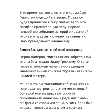
В то время настоятелем этого храма был
Гермоген, будущий патриарх. Позже он
будет причислен к лику святых за то, что
погиб за православную веру. Первое
подробное собрание историй о Казанской
иконе и о чудесных случаях, связанных с
Нею, принадлежит именно ему.
Земная благодарность небесной помощнице
Перво-наперво, список с вновь обретённой
иконы был послан Ивану Грозному. Он стал
первым, положив начало последующим
многочисленным спискам Образа Казанской
Божией Матери.
Узнав о таком счастливом событии Иван-4
приказал построить на этом месте новый
большой монастырь, в котором бы
проживали 40 монахинь. Среди них была и
Матрёна со своей матерью. А сам Образ был
окружён золотом, жемчугом и другими