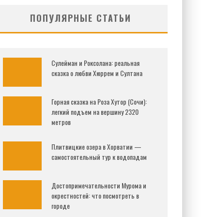
ПОПУЛЯРНЫЕ СТАТЬИ
Сулейман и Роксолана: реальная
сказка о любви Хюррем и Султана
Горная сказка на Роза Хутор (Сочи):
легкий подъем на вершину 2320
метров
Плитвицкие озера в Хорватии —
самостоятельный тур к водопадам
Достопримечательности Мурома и
окрестностей: что посмотреть в
городе