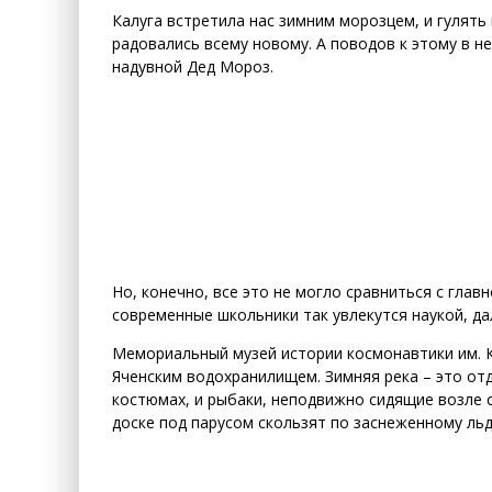
Калуга встретила нас зимним морозцем, и гулят
радовались всему новому. А поводов к этому в н
надувной Дед Мороз.
Но, конечно, все это не могло сравниться с глав
современные школьники так увлекутся наукой, д
Мемориальный музей истории космонавтики им. К
Яченским водохранилищем. Зимняя река – это отд
костюмах, и рыбаки, неподвижно сидящие возле 
доске под парусом скользят по заснеженному льд