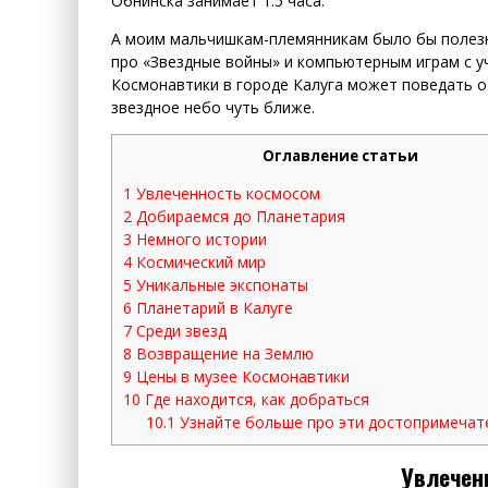
Обнинска занимает 1.5 часа.
А моим мальчишкам-племянникам было бы полезн
про «Звездные войны» и компьютерным играм с у
Космонавтики в городе Калуга может поведать о
звездное небо чуть ближе.
Оглавление статьи
1
Увлеченность космосом
2
Добираемся до Планетария
3
Немного истории
4
Космический мир
5
Уникальные экспонаты
6
Планетарий в Калуге
7
Среди звезд
8
Возвращение на Землю
9
Цены в музее Космонавтики
10
Где находится, как добраться
10.1
Узнайте больше про эти достопримечат
Увлечен