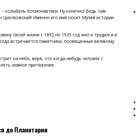
а – колыбель Космонавтики. Ну конечно! Ведь там
н Циолковский! Именно его имя носит Музей истории
ину своей жизни с 1892 по 1935 год жил и трудился в
города встречаются памятники, посвященные великому
трит на небо, веря, что когда-нибудь человек с
леть земное притяжение.
я до Планетария