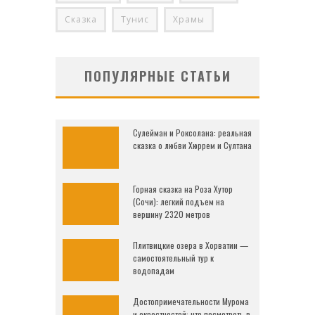
Сказка
Тунис
Храмы
ПОПУЛЯРНЫЕ СТАТЬИ
Сулейман и Роксолана: реальная
сказка о любви Хюррем и Султана
Горная сказка на Роза Хутор
(Сочи): легкий подъем на
вершину 2320 метров
Плитвицкие озера в Хорватии —
самостоятельный тур к
водопадам
Достопримечательности Мурома
и окрестностей: что посмотреть в