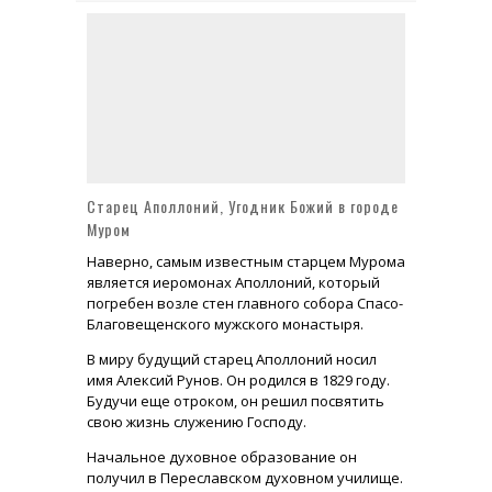
Усадьба Брюса в Лосино-Петровском Монино или Глинки сегодня
Доходный дом Миансаровой с изразцами - шедевр московской архитектуры
Храм Живоначальной Троицы в Листах на Сретенке (метро Сухаревская)
Старец Аполлоний, Угодник Божий в городе
Муром
Наверно, самым известным старцем Мурома
является иеромонах Аполлоний, который
погребен возле стен главного собора Спасо-
Благовещенского мужского монастыря.
В миру будущий старец Аполлоний носил
имя Алексий Рунов. Он родился в 1829 году.
Будучи еще отроком, он решил посвятить
свою жизнь служению Господу.
Начальное духовное образование он
получил в Переславском духовном училище.