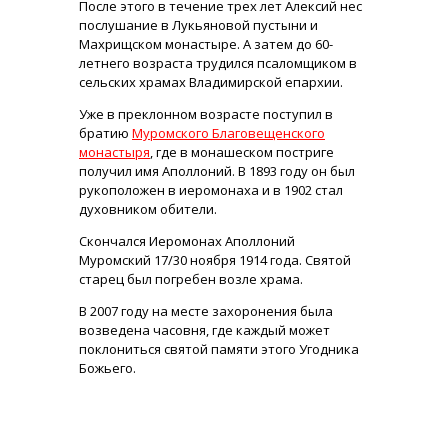
После этого в течение трех лет Алексий нес
послушание в Лукьяновой пустыни и
Махрищском монастыре. А затем до 60-
летнего возраста трудился псаломщиком в
сельских храмах Владимирской епархии.
Уже в преклонном возрасте поступил в
братию
Муромского Благовещенского
монастыря
, где в монашеском постриге
получил имя Аполлоний. В 1893 году он был
рукоположен в иеромонаха и в 1902 стал
духовником обители.
Скончался Иеромонах Аполлоний
Муромский 17/30 ноября 1914 года. Святой
старец был погребен возле храма.
В 2007 году на месте захоронения была
возведена часовня, где каждый может
поклониться святой памяти этого Угодника
Божьего.