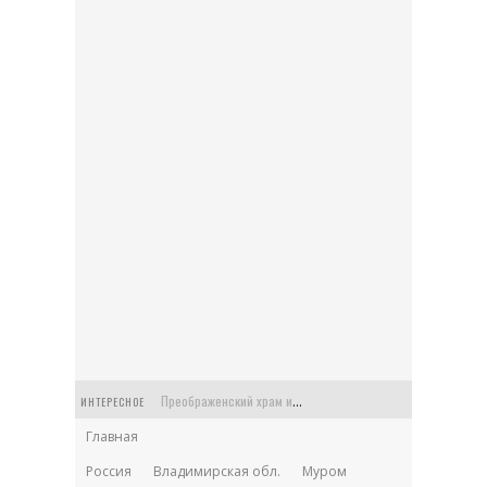
Преображенский храм или Спасская церковь в старинной усадьбе Балашихи
ИНТЕРЕСНОЕ
Главная
Церковь Феодора Стратилата на Антиохийском подворье в Москве
Россия
Владимирская обл.
Муром
Храм Архангела Гавриила на Чистых прудах: Меншикова башня