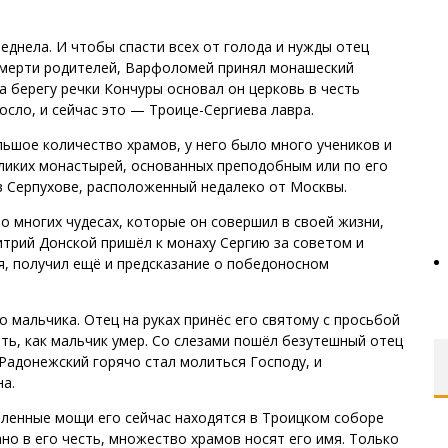
беднела. И чтобы спасти всех от голода и нужды отец
смерти родителей, Варфоломей принял монашеский
на берегу речки Кончуры основал он церковь в честь
осло, и сейчас это — Троице-Сергиева лавра.
ьшое количество храмов, у него было много учеников и
еликих монастырей, основанных преподобным или по его
 Серпухове, расположенный недалеко от Москвы.
 о многих чудесах, которые он совершил в своей жизни,
итрий Донской пришёл к монаху Сергию за советом и
я, получил ещё и предсказание о победоносном
 мальчика. Отец на руках принёс его святому с просьбой
ить, как мальчик умер. Со слезами пошёл безутешный отец
 Радонежский горячо стал молиться Господу, и
а.
етленные мощи его сейчас находятся в Троицком соборе
но в его честь, множество храмов носят его имя. Только