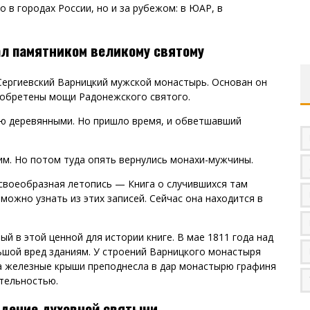
 в городах России, но и за рубежом: в ЮАР, в
л памятником великому святому
Сергиевский Варницкий мужской монастырь. Основан он
ли обретены мощи Радонежского святого.
тью деревянными. Но пришло время, и обветшавший
ким. Но потом туда опять вернулись монахи-мужчины.
 своеобразная летопись — Книга о случившихся там
ожно узнать из этих записей. Сейчас она находится в
й в этой ценной для истории книге. В мае 1811 года над
ьшой вред зданиям. У строений Варницкого монастыря
на железные крыши преподнесла в дар монастырю графиня
тельностью.
ждение духовной святыни