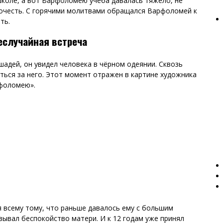
школе, а вот Варфоломею учёба давалась тяжело, не
рочесть. С горячими молитвами обращался Варфоломей к
ть.
еслучайная встреча
шадей, он увидел человека в чёрном одеянии. Сквозь
ться за него. Этот момент отражен в картине художника
рфоломею».
 всему тому, что раньше давалось ему с большим
зывал беспокойство матери. И к 12 годам уже принял