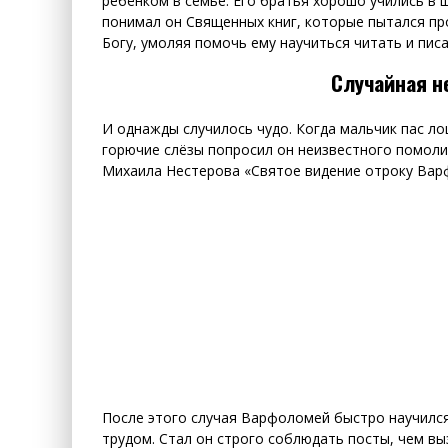
ребёнком в семье. Его братья хорошо учились в 
понимал он Священных книг, которые пытался п
Богу, умоляя помочь ему научиться читать и писа
Случайная н
И однажды случилось чудо. Когда мальчик пас ло
горючие слёзы попросил он неизвестного помоли
Михаила Нестерова «Святое видение отроку Ва
После этого случая Варфоломей быстро научился
трудом. Стал он строго соблюдать посты, чем вы