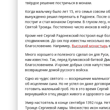
твёрдое решение постричься в монахи.
Когда мальчику было лет 15, его семья совсем о
вынужденно решил переехать в Радонеж. После 
постриг и стал монахом Сергием. В глухом лесу, 
Святой Троицы. Постепенно число иноков в ней р
Кроме неё Сергий Радонежский построил ещё бол
сподвижников. До сих пор известны несколько в
благословению. Например,
Высоцкий монастырь
в
Много хорошего и полезного сделал он для Руси,
нам известно. Так, перед Куликовской битвой Дм
благословением. И кроме добрых слов напутстви
возвращении домой русского войска.
Одно из чудес святого — воскрешение маленького
об исцелении сына. Но не успел он даже договор
готовить маленький гроб. Но в это время Сергий
вернувшийся отец увидел живого и здорового сын
Умер настоятель в конце сентября 1392 года. Н
Троице-Сергиевой лавры. Множество икон написа