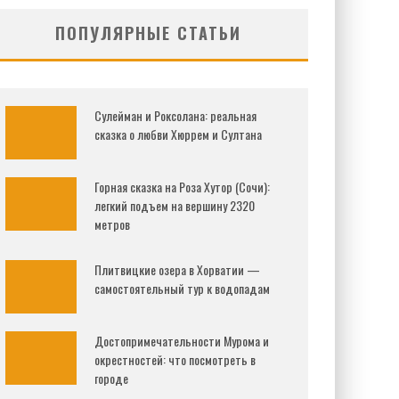
ПОПУЛЯРНЫЕ СТАТЬИ
Сулейман и Роксолана: реальная
сказка о любви Хюррем и Султана
Горная сказка на Роза Хутор (Сочи):
легкий подъем на вершину 2320
метров
Плитвицкие озера в Хорватии —
самостоятельный тур к водопадам
Достопримечательности Мурома и
окрестностей: что посмотреть в
городе