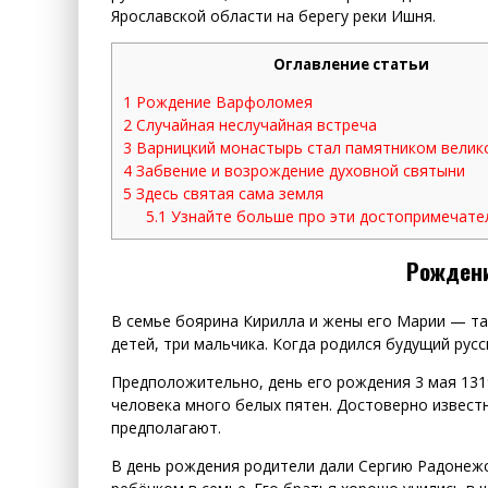
Ярославской области на берегу реки Ишня.
Оглавление статьи
1
Рождение Варфоломея
2
Случайная неслучайная встреча
3
Варницкий монастырь стал памятником велик
4
Забвение и возрождение духовной святыни
5
Здесь святая сама земля
5.1
Узнайте больше про эти достопримечате
Рожден
В семье боярина Кирилла и жены его Марии — т
детей, три мальчика. Когда родился будущий русс
Предположительно, день его рождения 3 мая 1319
человека много белых пятен. Достоверно извест
предполагают.
В день рождения родители дали Сергию Радонеж