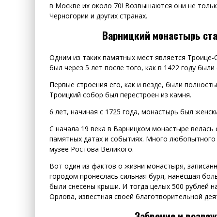
в Москве их около 70! Возвышаются они не только
Черногории и других странах.
Варницкий монастырь ста
Одним из таких памятных мест является Троице-
был через 5 лет после того, как в 1422 году бы
Первые строения его, как и везде, были полнос
Троицкий собор был перестроен из камня.
6 лет, начиная с 1725 года, монастырь был женс
С начала 19 века в Варницком монастыре велась
памятных датах и событиях. Много любопытного м
музее Ростова Великого.
Вот один из фактов о жизни монастыря, записанны
городом пронеслась сильная буря, нанёсшая бол
были снесены крыши. И тогда целых 500 рублей 
Орлова, известная своей благотворительной дея
Забвение и возро