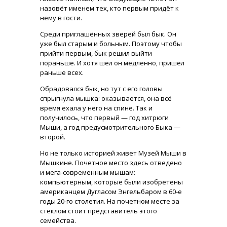
назовёт именем тех, кто первым придёт к
нему в гости.
Среди приглашённых зверей был бык. Он
уже был старым и больным. Поэтому чтобы
прийти первым, бык решил выйти
пораньше. И хотя шёл он медленно, пришёл
раньше всех.
Обрадовался бык, но тут с его головы
спрыгнула мышка: оказывается, она всё
время ехала у него на спине. Так и
получилось, что первый — год хитрюги
Мыши, а год предусмотрительного Быка —
второй.
Но не только историей живет Музей Мыши в
Мышкине. Почетное место здесь отведено
и мега-современным мышам:
компьютерным, которые были изобретены
американцем Дугласом Энгельбаром в 60-е
годы 20-го столетия. На почетном месте за
стеклом стоит представитель этого
семейства.