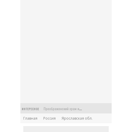
Преображенский храм или Спасская церковь в старинной усадьбе Балашихи
ИНТЕРЕСНОЕ
Главная
Россия
Ярославская обл.
Церковь Феодора Стратилата на Антиохийском подворье в Москве
Храм Архангела Гавриила на Чистых прудах: Меншикова башня