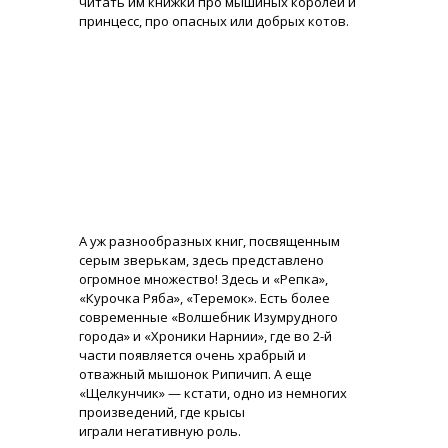
читать им книжки про мышиных королей и
принцесс, про опасных или добрых котов.
А уж разнообразных книг, посвященным
серым зверькам, здесь представлено
огромное множество! Здесь и «Репка»,
«Курочка Ряба», «Теремок». Есть более
современные «Волшебник Изумрудного
города» и «Хроники Нарнии», где во 2-й
части появляется очень храбрый и
отважный мышонок Рипичип. А еще
«Щелкунчик» — кстати, одно из немногих
произведений, где крысы
играли негативную роль.