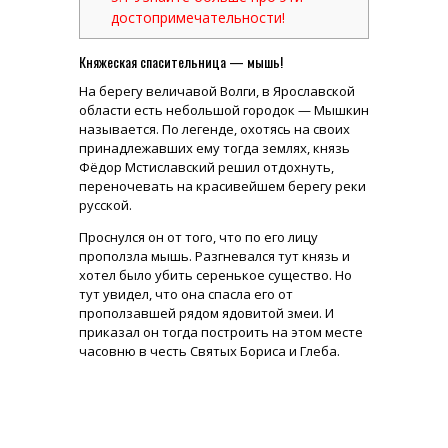
достопримечательности!
Княжеская спасительница — мышь!
На берегу величавой Волги, в Ярославской
области есть небольшой городок — Мышкин
называется. По легенде, охотясь на своих
принадлежавших ему тогда землях, князь
Фёдор Мстиславский решил отдохнуть,
переночевать на красивейшем берегу реки
русской.
Проснулся он от того, что по его лицу
проползла мышь. Разгневался тут князь и
хотел было убить серенькое существо. Но
тут увидел, что она спасла его от
проползавшей рядом ядовитой змеи. И
приказал он тогда построить на этом месте
часовню в честь Святых Бориса и Глеба.