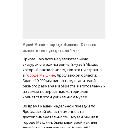
Усадьба Брюса в Лосино-Петровском Монино или Глинки сегодня
Доходный дом Миансаровой с изразцами - шедевр московской архитектуры
Храм Живоначальной Троицы в Листах на Сретенке (метро Сухаревская)
Музей Мыши в городе Мышкин. Сколько
мышек можно увидеть за 1 час
Приглашаю всех на увлекательную
экскурсию в единственный музей Мыши,
который расположился, как это ни странно,
в
городе Мышкин
, Ярославской области.
Более 10 000 мышиных представителей —
разного размера и возраста, изготовленных
из самых невероятных материалов —
хранятся в этом уникальном музее.
Во время нашей недельной поездки по
Ярославской области именно эта
достопримечательность : Музей Мыши в
городе Мышкин, была ключевой как для
детей, так и для взрослых. И вот, УРА!