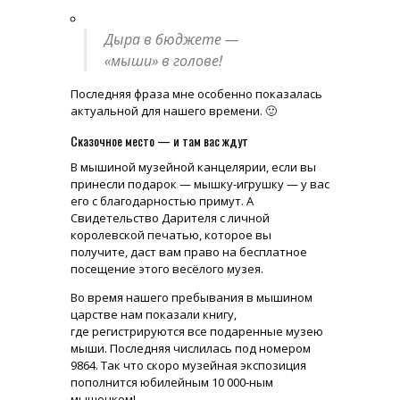
Дыра в бюджете —
«мыши» в голове!
Последняя фраза мне особенно показалась
актуальной для нашего времени. 🙂
Сказочное место — и там вас ждут
В мышиной музейной канцелярии, если вы
принесли подарок — мышку-игрушку — у вас
его с благодарностью примут. А
Свидетельство Дарителя с личной
королевской печатью, которое вы
получите, даст вам право на бесплатное
посещение этого весёлого музея.
Во время нашего пребывания в мышином
царстве нам показали книгу,
где регистрируются все подаренные музею
мыши. Последняя числилась под номером
9864. Так что скоро музейная экспозиция
пополнится юбилейным 10 000-ным
мышонком!