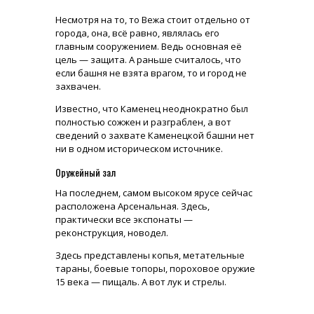
Несмотря на то, то Вежа стоит отдельно от
города, она, всё равно, являлась его
главным сооружением. Ведь основная её
цель — защита. А раньше считалось, что
если башня не взята врагом, то и город не
захвачен.
Известно, что Каменец неоднократно был
полностью сожжен и разграблен, а вот
сведений о захвате Каменецкой башни нет
ни в одном историческом источнике.
Оружейный зал
На последнем, самом высоком ярусе сейчас
расположена Арсенальная. Здесь,
практически все экспонаты —
реконструкция, новодел.
Здесь представлены копья, метательные
тараны, боевые топоры, пороховое оружие
15 века — пищаль. А вот лук и стрелы.