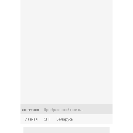
Преображенский храм или Спасская церковь в старинной усадьбе Балашихи
ИНТЕРЕСНОЕ
Главная
СНГ
Беларусь
Церковь Феодора Стратилата на Антиохийском подворье в Москве
Храм Архангела Гавриила на Чистых прудах: Меншикова башня