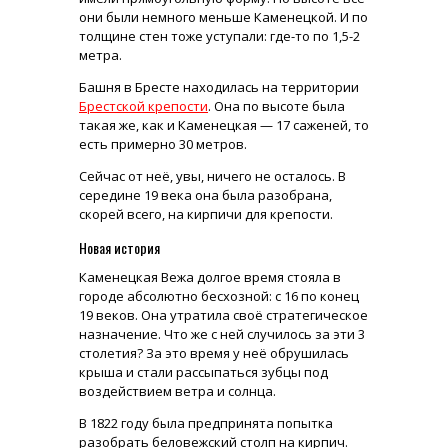
они были немного меньше Каменецкой. И по
толщине стен тоже уступали: где-то по 1,5-2
метра.
Башня в Бресте находилась на территории
Брестской крепости
. Она по высоте была
такая же, как и Каменецкая — 17 саженей, то
есть примерно 30 метров.
Сейчас от неё, увы, ничего не осталось. В
середине 19 века она была разобрана,
скорей всего, на кирпичи для крепости.
Новая история
Каменецкая Вежа долгое время стояла в
городе абсолютно бесхозной: с 16 по конец
19 веков. Она утратила своё стратегическое
назначение. Что же с ней случилось за эти 3
столетия? За это время у неё обрушилась
крыша и стали рассыпаться зубцы под
воздействием ветра и солнца.
В 1822 году была предпринята попытка
разобрать беловежский столп на кирпич.