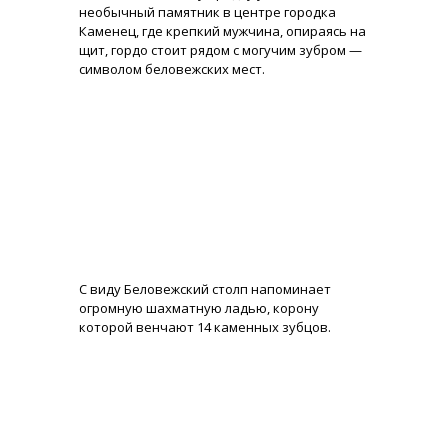
необычный памятник в центре городка
Каменец, где крепкий мужчина, опираясь на
щит, гордо стоит рядом с могучим зубром —
символом беловежских мест.
С виду Беловежский столп напоминает
огромную шахматную ладью, корону
которой венчают 14 каменных зубцов.