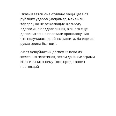
Оказывается, она отлично защищала от
рубящих ударов (например, меча или
топора), но не от колющих. Кольчугу
одевали на поддоспешник, а в него еще
дополнительно вплетали проволоку. Так
что получалась двойная защита. Да еще и в
руках воина был щит.
А вот чешуйчатый доспех 15 века из
железных пластинок, весом до 20 килограмм.
И наплечник к нему тоже представлен
настоящий.