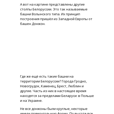
А вот на картине представлены другие
столпы Белоруссии. Это так называемые
башни Волынского типа. Их принцип
построения пришёл из Западной Европы от
башен Донжон.
Где же ещё есть такие башни на
территории Белоруссии? Города Гродно,
Новогрудок, Каменец, Брест, Люблин и
другие. Часть из них в настоящее время
находятся за пределами Беларуси: в Польше
и на Украине.
Не все донжоны были круглые, некторые
имели прямоугольную форму. По высоте все