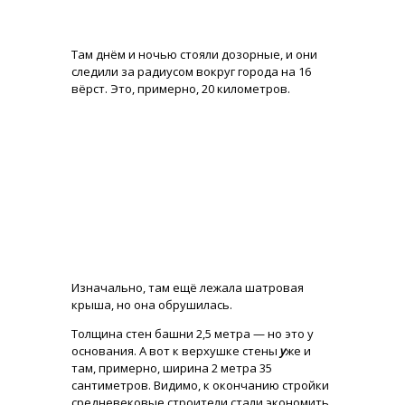
Там днём и ночью стояли дозорные, и они
следили за радиусом вокруг города на 16
вёрст. Это, примерно, 20 километров.
Изначально, там ещё лежала шатровая
крыша, но она обрушилась.
Толщина стен башни 2,5 метра — но это у
основания. А вот к верхушке стены
у
же и
там, примерно, ширина 2 метра 35
сантиметров. Видимо, к окончанию стройки
средневековые строители стали экономить