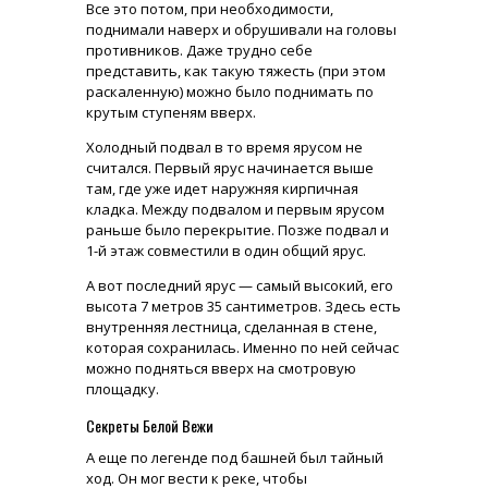
Все это потом, при необходимости,
поднимали наверх и обрушивали на головы
противников. Даже трудно себе
представить, как такую тяжесть (при этом
раскаленную) можно было поднимать по
крутым ступеням вверх.
Холодный подвал в то время ярусом не
считался. Первый ярус начинается выше
там, где уже идет наружняя кирпичная
кладка. Между подвалом и первым ярусом
раньше было перекрытие. Позже подвал и
1-й этаж совместили в один общий ярус.
А вот последний ярус — самый высокий, его
высота 7 метров 35 сантиметров. Здесь есть
внутренняя лестница, сделанная в стене,
которая сохранилась. Именно по ней сейчас
можно подняться вверх на смотровую
площадку.
Секреты Белой Вежи
А еще по легенде под башней был тайный
ход. Он мог вести к реке, чтобы