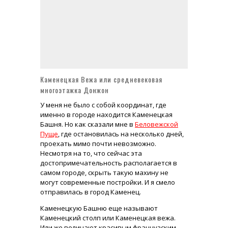
Усадьба Брюса в Лосино-Петровском Монино или Глинки сегодня
Доходный дом Миансаровой с изразцами - шедевр московской архитектуры
Храм Живоначальной Троицы в Листах на Сретенке (метро Сухаревская)
Каменецкая Вежа или средневековая
многоэтажка Донжон
У меня не было с собой координат, где
именно в городе находится Каменецкая
Башня. Но как сказали мне в
Беловежской
Пуще
, где остановилась на несколько дней,
проехать мимо почти невозможно.
Несмотря на то, что сейчас эта
достопримечательность располагается в
самом городе, скрыть такую махину не
могут современные постройки. И я смело
отправилась в город Каменец.
Каменецкую Башню еще называют
Каменецкий столп или Каменецкая вежа.
Или же величают красивым французским