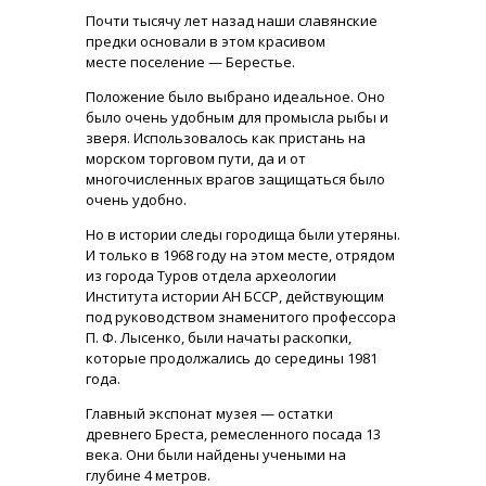
Почти тысячу лет назад наши славянские
предки основали в этом красивом
месте поселение — Берестье.
Положение было выбрано идеальное. Оно
было очень удобным для промысла рыбы и
зверя. Использовалось как пристань на
морском торговом пути, да и от
многочисленных врагов защищаться было
очень удобно.
Но в истории следы городища были утеряны.
И только в 1968 году на этом месте, отрядом
из города Туров отдела археологии
Института истории АН БССР, действующим
под руководством знаменитого профессора
П. Ф. Лысенко, были начаты раскопки,
которые продолжались до середины 1981
года.
Главный экспонат музея — остатки
древнего Бреста, ремесленного посада 13
века. Они были найдены учеными на
глубине 4 метров.