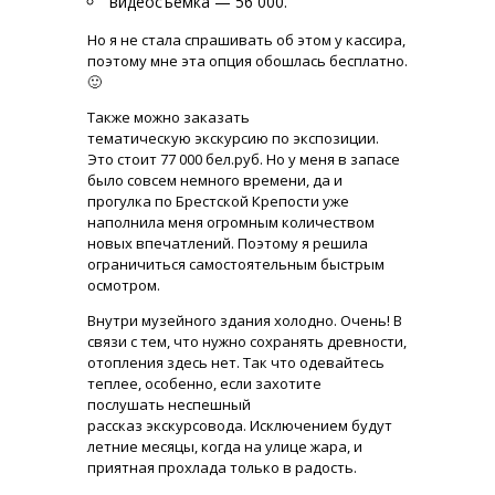
видеосъемка — 56 000.
Но я не стала спрашивать об этом у кассира,
поэтому мне эта опция обошлась бесплатно.
🙂
Также можно заказать
тематическую экскурсию по экспозиции.
Это стоит 77 000 бел.руб. Но у меня в запасе
было совсем немного времени, да и
прогулка по Брестской Крепости уже
наполнила меня огромным количеством
новых впечатлений. Поэтому я решила
ограничиться самостоятельным быстрым
осмотром.
Внутри музейного здания холодно. Очень! В
связи с тем, что нужно сохранять древности,
отопления здесь нет. Так что одевайтесь
теплее, особенно, если захотите
послушать неспешный
рассказ экскурсовода. Исключением будут
летние месяцы, когда на улице жара, и
приятная прохлада только в радость.