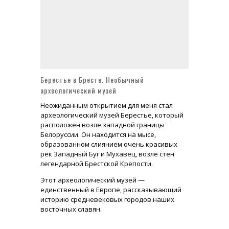
Усадьба Брюса в Лосино-Петровском Монино или Глинки сегодня
Доходный дом Миансаровой с изразцами - шедевр московской архитектуры
Храм Живоначальной Троицы в Листах на Сретенке (метро Сухаревская)
Берестье в Бресте. Необычный
археологический музей
Неожиданным открытием для меня стал
археологический музей Берестье, который
расположен возле западной границы
Белоруссии. Он находится на мысе,
образованном слиянием очень красивых
рек Западный Буг и Мухавец, возле стен
легендарной Брестской Крепости.
Этот археологический музей —
единственный в Европе, рассказывающий
историю средневековых городов наших
восточных славян.