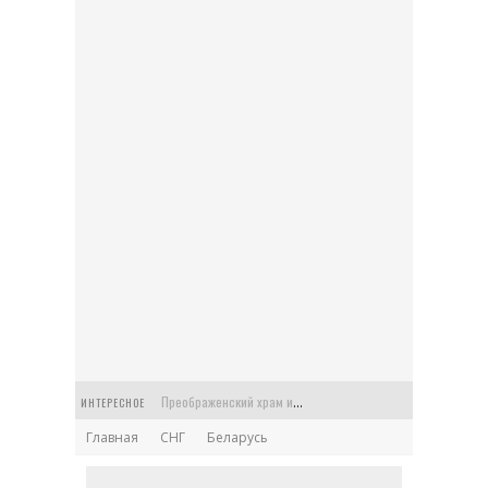
Преображенский храм или Спасская церковь в старинной усадьбе Балашихи
ИНТЕРЕСНОЕ
Главная
СНГ
Беларусь
Церковь Феодора Стратилата на Антиохийском подворье в Москве
Храм Архангела Гавриила на Чистых прудах: Меншикова башня