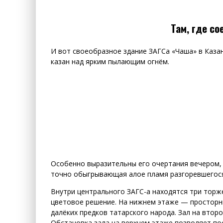
Там, где с
И вот своеобразное здание ЗАГСа «Чаша» в Каза
казан над ярким пылающим огнём.
Особенно выразительны его очертания вечером, 
точно обыгрывающая алое пламя разгоревшегося
Внутри центрального ЗАГС-а находятся три торж
цветовое решение. На нижнем этаже — просторны
далёких предков татарского народа. Зал на втор
Обстановка зала на верхнем этаже позволяет по