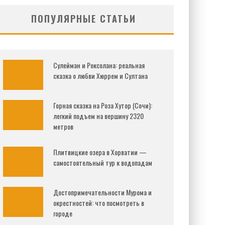
ПОПУЛЯРНЫЕ СТАТЬИ
Сулейман и Роксолана: реальная
сказка о любви Хюррем и Султана
Горная сказка на Роза Хутор (Сочи):
легкий подъем на вершину 2320
метров
Плитвицкие озера в Хорватии —
самостоятельный тур к водопадам
Достопримечательности Мурома и
окрестностей: что посмотреть в
городе