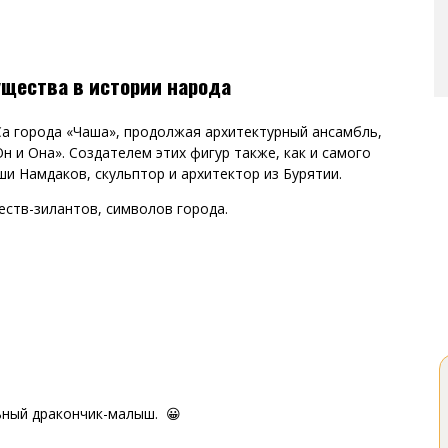
щества в истории народа
Са города «Чаша», продолжая архитектурный ансамбль,
н и Она». Создателем этих фигур также, как и самого
ши Намдаков, скульптор и архитектор из Бурятии.
ств-зилантов, символов города.
ьный дракончик-малыш. 😀