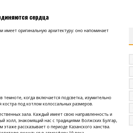
оединяются сердца
ни имеет оригинальную архитектуру: оно напоминает
в темноте, когда включается подсветка, изумительно
 костра под котлом колоссальных размеров.
ественных зала. Каждый имеет свою направленность и
й холл, знакомящий нас с традициями Волжских Булгар,
ом этаже рассказывает о периоде Казанского ханства.
сетителю окунуться в атмосферу 19 века.