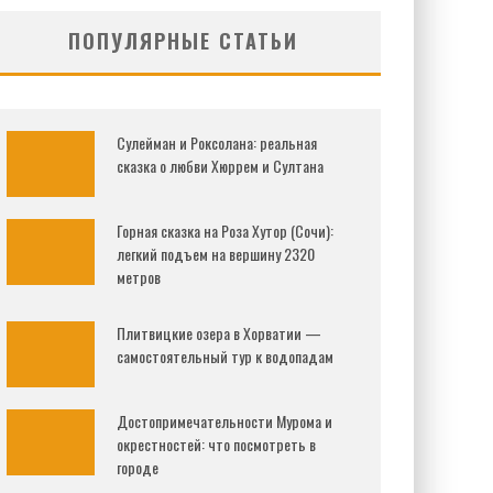
ПОПУЛЯРНЫЕ СТАТЬИ
Сулейман и Роксолана: реальная
сказка о любви Хюррем и Султана
Горная сказка на Роза Хутор (Сочи):
легкий подъем на вершину 2320
метров
Плитвицкие озера в Хорватии —
самостоятельный тур к водопадам
Достопримечательности Мурома и
окрестностей: что посмотреть в
городе