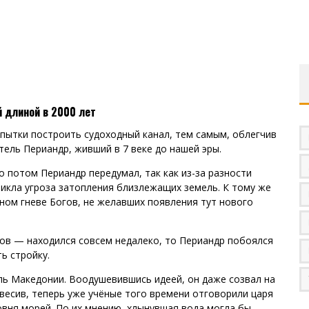
 длиной в 2000 лет
пытки построить судоходный канал, тем самым, облегчив
тель Периандр, живший в 7 веке до нашей эры.
о потом Периандр передумал, так как из-за разности
никла угроза затопления близлежащих земель. К тому же
ном гневе Богов, не желавших появления тут нового
гов — находился совсем недалеко, то Периандр побоялся
ь стройку.
 Македонии. Воодушевившись идеей, он даже созвал на
звесив, теперь уже учёные того времени отговорили царя
ровня морей. По их мнению, хлынувшая вода могла бы