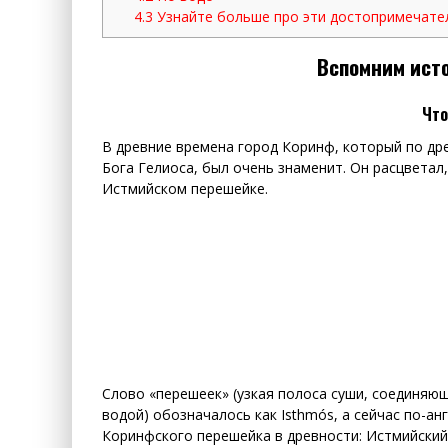
4.3
Узнайте больше про эти достопримечате
Вспомним ист
Что
В древние времена город Коринф, который по д
Бога Гелиоса, был очень знаменит. Он расцветал,
Истмийском перешейке.
Слово «перешеек» (узкая полоса суши, соединяю
водой) обозначалось как Isthmós, а сейчас по-ан
Коринфского перешейка в древности: Истмийский