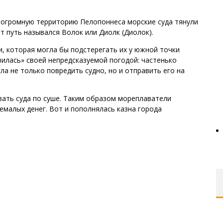
 огромную территорию Пелопоннеса морские суда тянули
т путь назывался Волок или Диолк (Диолок).
, которая могла бы подстерегать их у южной точки
вилась» своей непредсказуемой погодой: частенько
а не только повредить судно, но и отправить его на
вать суда по суше. Таким образом мореплаватели
емалых денег. Вот и пополнялась казна города