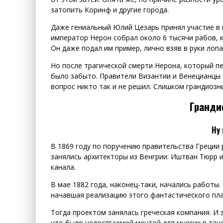
затопить Коринф и другие города.
Даже гениальный Юлий Цезарь принял участие в 
император Нерон собрал около 6 тысячи рабов,
Он даже подал им пример, лично взяв в руки лопа
Но после трагической смерти Нерона, который пе
было забыто. Правители Византии и Венецианцы 
вопрос никто так и не решил. Слишком грандиозн
Гранди
Ну 
В 1869 году по поручению правительства Греции
занялись архитекторы из Венгрии: Иштван Тюрр 
канала.
В мае 1882 года, наконец-таки, начались работы
начавшая реализацию этого фантастического пла
Тогда проектом занялась греческая компания. И 
что было недосягаемой мечтой для многих в тече