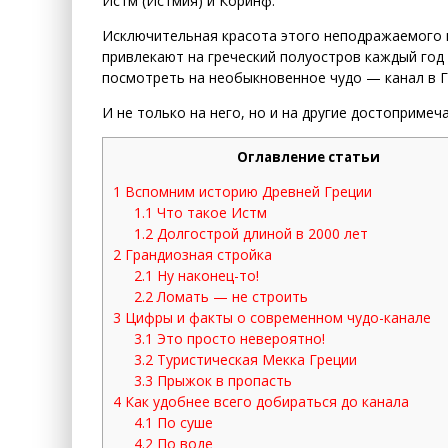
Истм (Истмия) и Коринф.
Исключительная красота этого неподражаемого м
привлекают на греческий полуостров каждый го
посмотреть на необыкновенное чудо — канал в Г
И не только на него, но и на другие достоприме
Оглавление статьи
1
Вспомним историю Древней Греции
1.1
Что такое Истм
1.2
Долгострой длиной в 2000 лет
2
Грандиозная стройка
2.1
Ну наконец-то!
2.2
Ломать — не строить
3
Цифры и факты о современном чудо-канале
3.1
Это просто невероятно!
3.2
Туристическая Мекка Греции
3.3
Прыжок в пропасть
4
Как удобнее всего добираться до канала
4.1
По суше
4.2
По воде