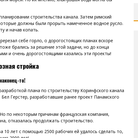
планировании строительства канала. Затем римский
 которые должны были прорыть намеченное водное русло.
ту и начав копать.
ререзал себе горло, о дорогостоящих планах вскоре
тоже брались за решение этой задачи, но до конца
ыми и очень дорогостоящими казались эти проекты!
озная стройка
наконец-то!
 разработкой плана по строительству Коринфского канала
и Бел Герстер, разработавшие ранее проект Панамского
. Но по некоторым причинам французская компания,
на, отказалась продолжать строительство.
за 10 лет с помощью 2500 рабочих ей удалось сделать то,
ние 2000 лет!