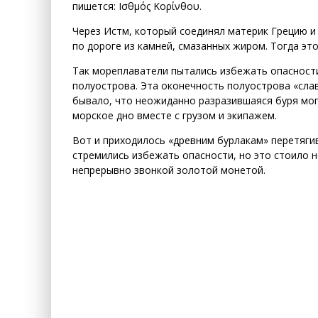
пишется: Ισθμός Κορίνθου.
Через Истм, который соединял материк Грецию и
по дороге из камней, смазанных жиром. Тогда это
Так мореплаватели пытались избежать опасности
полуострова. Эта оконечность полуострова «сла
бывало, что неожиданно разразившаяся буря могл
морское дно вместе с грузом и экипажем.
Вот и приходилось «древним бурлакам» перетяги
стремились избежать опасности, но это стоило н
непрерывно звонкой золотой монетой.