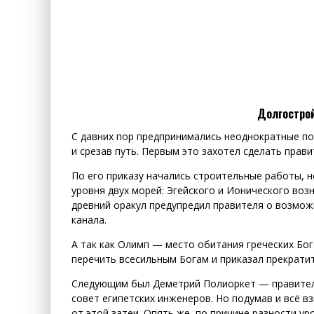
Долгострой
С давних пор предпринимались неоднократные по
и срезав путь. Первым это захотел сделать прави
По его приказу начались строительные работы, н
уровня двух морей: Эгейского и Ионического воз
древний оракул предупредил правителя о возмож
канала.
А так как Олимп — место обитания греческих Бо
перечить всесильным Богам и приказал прекратит
Следующим был Деметрий Полиоркет — правитель
совет египетских инженеров. Но подумав и всё в
от этой затеи. Опять же, по причине разности у