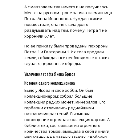
А с мавзолеем так ничего и не получилось.
Место на русском троне заняла племянница
Петра Анна Иоанновна. Чуждая всяким
новшествам, она не стала долго
раздумывать над тем, почему Петра 1 не
хоронили 6 лет.
По её приказу были проведены похороны
Петра 1 и Екатерины 1. Их тела предали
земле, соблюдая все необходимые в таких
случаях, церковные обряды.
Увлечения графа Якова Брюса
История одного коллекционера
Было у Якова и своё хобби. Он был
коллекционером: собрал большие
коллекции редких монет, минералов. Его
гербарии отличались редчайшими
названиями растений. Вызывала
восхищение огромная коллекция картин. А
библиотека, состоявшая из огромного
количества томов, вмещала в себя и книги,
написанные на разных языках. Свободно