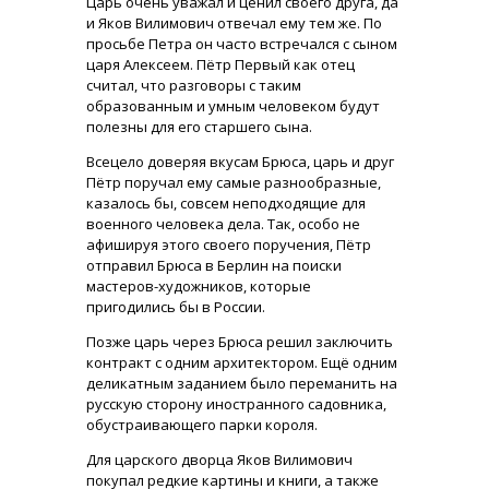
Царь очень уважал и ценил своего друга, да
и Яков Вилимович отвечал ему тем же. По
просьбе Петра он часто встречался с сыном
царя Алексеем. Пётр Первый как отец
считал, что разговоры с таким
образованным и умным человеком будут
полезны для его старшего сына.
Всецело доверяя вкусам Брюса, царь и друг
Пётр поручал ему самые разнообразные,
казалось бы, совсем неподходящие для
военного человека дела. Так, особо не
афишируя этого своего поручения, Пётр
отправил Брюса в Берлин на поиски
мастеров-художников, которые
пригодились бы в России.
Позже царь через Брюса решил заключить
контракт с одним архитектором. Ещё одним
деликатным заданием было переманить на
русскую сторону иностранного садовника,
обустраивающего парки короля.
Для царского дворца Яков Вилимович
покупал редкие картины и книги, а также