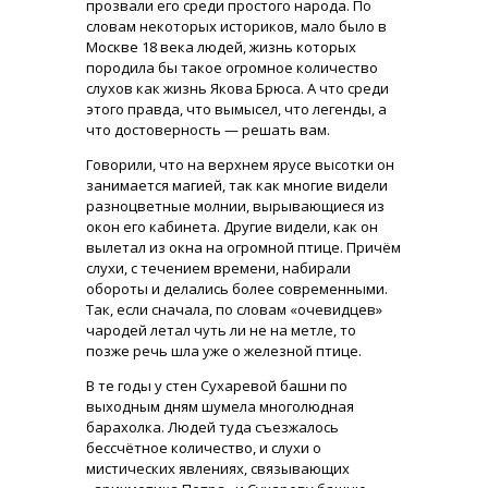
прозвали его среди простого народа. По
словам некоторых историков, мало было в
Москве 18 века людей, жизнь которых
породила бы такое огромное количество
слухов как жизнь Якова Брюса. А что среди
этого правда, что вымысел, что легенды, а
что достоверность — решать вам.
Говорили, что на верхнем ярусе высотки он
занимается магией, так как многие видели
разноцветные молнии, вырывающиеся из
окон его кабинета. Другие видели, как он
вылетал из окна на огромной птице. Причём
слухи, с течением времени, набирали
обороты и делались более современными.
Так, если сначала, по словам «очевидцев»
чародей летал чуть ли не на метле, то
позже речь шла уже о железной птице.
В те годы у стен Сухаревой башни по
выходным дням шумела многолюдная
барахолка. Людей туда съезжалось
бессчётное количество, и слухи о
мистических явлениях, связывающих