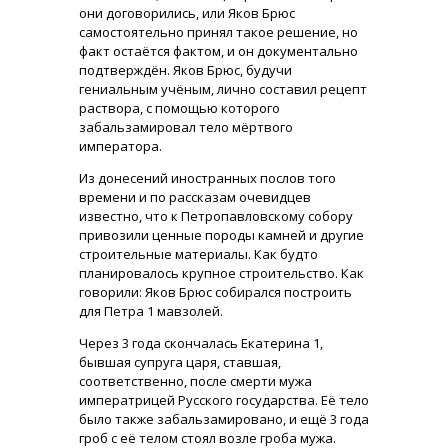
они договорились, или Яков Брюс
самостоятельно принял такое решение, но
факт остаётся фактом, и он документально
подтверждён. Яков Брюс, будучи
гениальным учёным, лично составил рецепт
раствора, с помощью которого
забальзамировал тело мёртвого
императора.
Из донесений иностранных послов того
времени и по рассказам очевидцев
известно, что к Петропавловскому собору
привозили ценные породы камней и другие
строительные материалы. Как будто
планировалось крупное строительство. Как
говорили: Яков Брюс собирался построить
для Петра 1 мавзолей.
Через 3 года скончалась Екатерина 1,
бывшая супруга царя, ставшая,
соответственно, после смерти мужа
императрицей Русского государства. Её тело
было также забальзамировано, и ещё 3 года
гроб с её телом стоял возле гроба мужа.