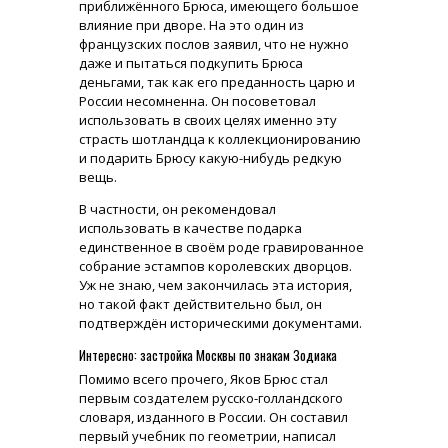
приближённого Брюса, имеющего большое
влияние при дворе. На это один из
французских послов заявил, что не нужно
даже и пытаться подкупить Брюса
деньгами, так как его преданность царю и
России несомненна. Он посоветовал
использовать в своих целях именно эту
страсть шотландца к коллекционированию
и подарить Брюсу какую-нибудь редкую
вещь.
В частности, он рекомендовал
использовать в качестве подарка
единственное в своём роде гравированное
собрание эстампов королевских дворцов.
Уж не знаю, чем закончилась эта история,
но такой факт действительно был, он
подтверждён историческими документами.
Интересно: застройка Москвы по знакам Зодиака
Помимо всего прочего, Яков Брюс стал
первым создателем русско-голландского
словаря, изданного в России. Он составил
первый учебник по геометрии, написал