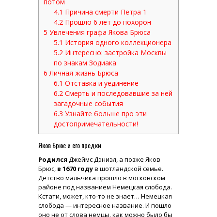
потом
4.1
Причина смерти Петра 1
4.2
Прошло 6 лет до похорон
5
Увлечения графа Якова Брюса
5.1
История одного коллекционера
5.2
Интересно: застройка Москвы
по знакам Зодиака
6
Личная жизнь Брюса
6.1
Отставка и уединение
6.2
Смерть и последовавшие за ней
загадочные события
6.3
Узнайте больше про эти
достопримечательности!
Яков Брюс и его предки
Родился
Джеймс Дэниэл, а позже Яков
Брюс,
в 1670 году
в шотландской семье.
Детство мальчика прошло в московском
районе под названием Немецкая слобода.
Кстати, может, кто-то не знает… Немецкая
слобода — интересное название. И пошло
оно не от слова немцы, как можно было бы