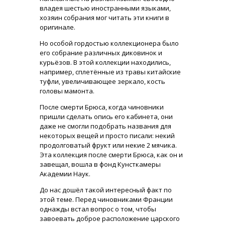
владея шестью иностранными языками,
хозяин собрания мог читать эти книги в
оригинале.
Но особой гордостью коллекционера было
его собрание различных диковинок и
курьёзов. В этой коллекции находились,
например, сплетённые из травы китайские
туфли, увеличивающее зеркало, кость
головы мамонта.
После смерти Брюса, когда чиновники
пришли сделать опись его кабинета, они
даже не смогли подобрать названия для
некоторых вещей и просто писали: некий
продолговатый фрукт или некие 2 мячика.
Эта коллекция после смерти Брюса, как он и
завещал, вошла в фонд Кунсткамеры
Академии Наук.
До нас дошёл такой интересный факт по
этой теме. Перед чиновниками Франции
однажды встал вопрос о том, чтобы
завоевать доброе расположение царского