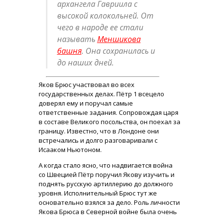
архангела Гавриила с
высокой колокольней. От
чего в народе ее стали
называть
Меншикова
башня
. Она сохранилась и
до наших дней.
Яков Брюс участвовал во всех
государственных делах. Пётр 1 всецело
доверял ему и поручал самые
ответственные задания. Сопровождая царя
в составе Великого посольства, он поехал за
границу. Известно, что в Лондоне они
встречались и долго разговаривали с
Исааком Ньютоном.
А когда стало ясно, что надвигается война
со Швецией Пётр поручил Якову изучить и
поднять русскую артиллерию до должного
уровня. Исполнительный Брюс тут же
основательно взялся за дело. Роль личности
Якова Брюса в Северной войне была очень