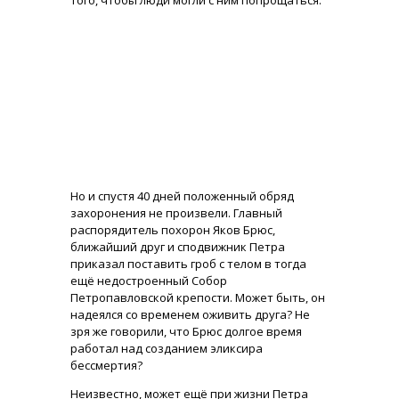
того, чтобы люди могли с ним попрощаться.
Но и спустя 40 дней положенный обряд
захоронения не произвели. Главный
распорядитель похорон Яков Брюс,
ближайший друг и сподвижник Петра
приказал поставить гроб с телом в тогда
ещё недостроенный Собор
Петропавловской крепости. Может быть, он
надеялся со временем оживить друга? Не
зря же говорили, что Брюс долгое время
работал над созданием эликсира
бессмертия?
Неизвестно, может ещё при жизни Петра