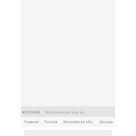
Преображенский храм или Спасская церковь в старинной усадьбе Балашихи
ИНТЕРЕСНОЕ
Главная
Россия
Московская обл.
Москва
Церковь Феодора Стратилата на Антиохийском подворье в Москве
Храм Архангела Гавриила на Чистых прудах: Меншикова башня