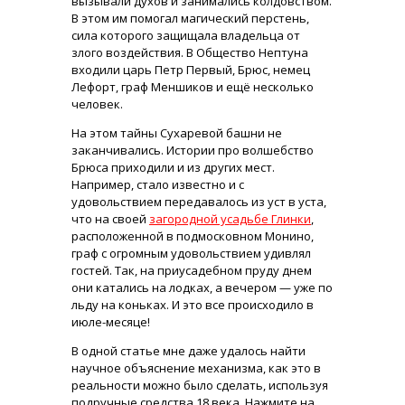
вызывали духов и занимались колдовством.
В этом им помогал магический перстень,
сила которого защищала владельца от
злого воздействия. В Общество Нептуна
входили царь Петр Первый, Брюс, немец
Лефорт, граф Меншиков и ещё несколько
человек.
На этом тайны Сухаревой башни не
заканчивались. Истории про волшебство
Брюса приходили и из других мест.
Например, стало известно и с
удовольствием передавалось из уст в уста,
что на своей
загородной усадьбе Глинки
,
расположенной в подмосковном Монино,
граф с огромным удовольствием удивлял
гостей. Так, на приусадебном пруду днем
они катались на лодках, а вечером — уже по
льду на коньках. И это все происходило в
июле-месяце!
В одной статье мне даже удалось найти
научное объяснение механизма, как это в
реальности можно было сделать, используя
подручные средства 18 века. Нажмите на