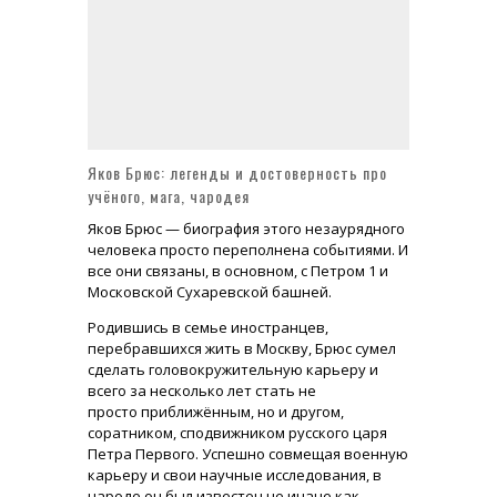
Усадьба Брюса в Лосино-Петровском Монино или Глинки сегодня
Доходный дом Миансаровой с изразцами - шедевр московской архитектуры
Храм Живоначальной Троицы в Листах на Сретенке (метро Сухаревская)
Яков Брюс: легенды и достоверность про
учёного, мага, чародея
Яков Брюс — биография этого незаурядного
человека просто переполнена событиями. И
все они связаны, в основном, с Петром 1 и
Московской Сухаревской башней.
Родившись в семье иностранцев,
перебравшихся жить в Москву, Брюс сумел
сделать головокружительную карьеру и
всего за несколько лет стать не
просто приближённым, но и другом,
соратником, сподвижником русского царя
Петра Первого. Успешно совмещая военную
карьеру и свои научные исследования, в
народе он был известен не иначе как