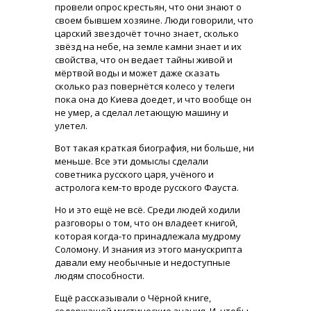
провели опрос крестьян, что они знают о
своем бывшем хозяине. Люди говорили, что
царский звездочёт точно знает, сколько
звёзд на небе, на земле камни знает и их
свойства, что он ведает тайны живой и
мёртвой воды и может даже сказать
сколько раз повернётся колесо у телеги
пока она до Киева доедет, и что вообще он
не умер, а сделал летающую машину и
улетел.
Вот такая краткая биография, ни больше, ни
меньше. Все эти домыслы сделали
советника русского царя, учёного и
астролога кем-то вроде русского Фауста.
Но и это ещё не всё. Среди людей ходили
разговоры о том, что он владеет книгой,
которая когда-то принадлежала мудрому
Соломону. И знания из этого манускрипта
давали ему необычные и недоступные
людям способности.
Ещё рассказывали о Чёрной книге,