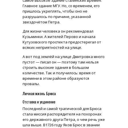
самое высокое здание сталинских времён:
Главное здание МГУ. Но, со временем, его
пришлось укреплять, чтобы оно не
разрушалось по причине, указанной
звездочётом Петра.
Для жизни человека он рекомендовал
Кузьминки. А жителей Перово и начала
Кутузовского проспекта предостерегал от
всяких неприятностей на улице.
А вот под землёй на улице Дмитровка много
пустот — писал он — поэтому там нельзя
строить высокие здания в большом
количестве. Так и получилось: время от
времени в этом районе образуются
провалы.
Личная жизнь Брюса
Отставка и уединение
Последней и самой трагической для Брюса
стала миссия распорядителя на похоронах
его державного друга Петра, о чем речь уже
шла выше. В1726 году Яков Брюс в звании