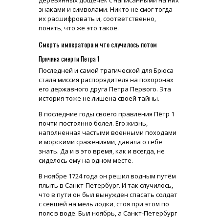
деревянных дощечек с написанными на них
знаками и символами. Никто не смог тогда
их расшифровать и, соответственно,
понять, что же это такое.
Смерть императора и что случилось потом
Причина смерти Петра 1
Последней и самой трагической для Брюса
стала миссия распорядителя на похоронах
его державного друга Петра Первого. Эта
история тоже не лишена своей тайны.
В последние годы своего правления Пётр 1
почти постоянно болел. Его жизнь,
наполненная частыми военными походами
и морскими сражениями, давала о себе
знать. Да и в это время, как и всегда, не
сиделось ему на одном месте.
В ноябре 1724 года он решил водным путём
плыть в Санкт-Петербург. И так случилось,
что в пути он был вынужден спасать солдат
с севшей на мель лодки, стоя при этом по
пояс в воде. Был ноябрь, а Санкт-Петербург