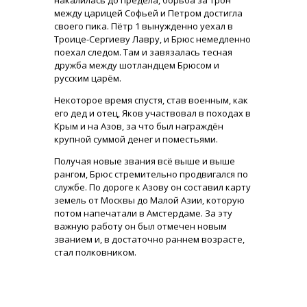
накалилась до предела, борьба за трон
между царицей Софьей и Петром достигла
своего пика. Пётр 1 вынужденно уехал в
Троице-Сергиеву Лавру, и Брюс немедленно
поехал следом. Там и завязалась тесная
дружба между шотландцем Брюсом и
русским царём.
Некоторое время спустя, став военным, как
его дед и отец, Яков участвовал в походах в
Крым и на Азов, за что был награждён
крупной суммой денег и поместьями.
Получая новые звания всё выше и выше
рангом, Брюс стремительно продвигался по
службе. По дороге к Азову он составил карту
земель от Москвы до Малой Азии, которую
потом напечатали в Амстердаме. За эту
важную работу он был отмечен новым
званием и, в достаточно раннем возрасте,
стал полковником.