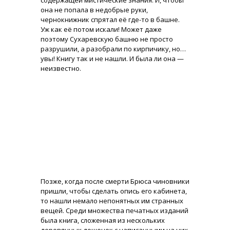
содержащей мистические знания. И, чтобы
она не попала в недобрые руки,
чернокнижник спрятал её где-то в башне.
Уж как её потом искали! Может даже
поэтому Сухаревскую башню не просто
разрушили, а разобрали по кирпичику, но…
увы! Книгу так и не нашли. И была ли она —
неизвестно.
Позже, когда после смерти Брюса чиновники
пришли, чтобы сделать опись его кабинета,
то нашли немало непонятных им странных
вещей. Среди множества печатных изданий
была книга, сложенная из нескольких