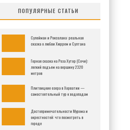
ПОПУЛЯРНЫЕ СТАТЬИ
Сулейман и Роксолана: реальная
сказка о любви Хюррем и Султана
Горная сказка на Роза Хутор (Сочи):
легкий подъем на вершину 2320
метров
Плитвицкие озера в Хорватии —
самостоятельный тур к водопадам
Достопримечательности Мурома и
окрестностей: что посмотреть в
городе