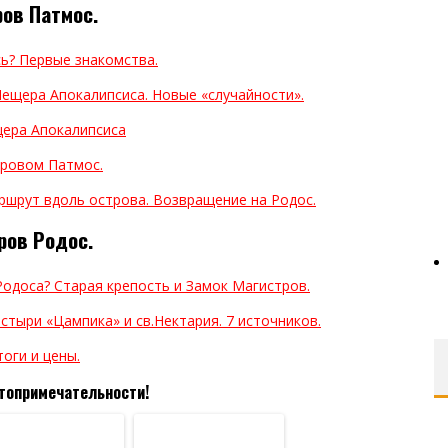
ов Патмос.
сь? Первые знакомства.
Пещера Апокалипсиса. Новые «случайности».
щера Апокалипсиса
тровом Патмос.
аршрут вдоль острова. Возвращение на Родос.
ров Родос.
Родоса? Старая крепость и Замок Магистров.
стыри «Цампика» и св.Нектария. 7 источников.
оги и цены.
стопримечательности!