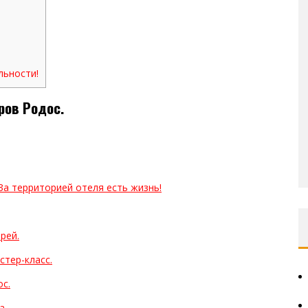
льности!
ров Родос.
 За территорией отеля есть жизнь!
рей.
стер-класс.
ос.
а.