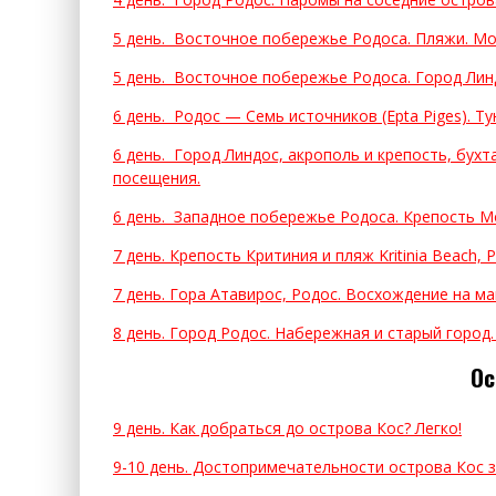
5 день. Восточное побережье Родоса. Пляжи. М
5 день. Восточное побережье Родоса. Город Лин
6 день. Родос — Семь источников (Epta Piges). Ту
6 день. Город Линдос, акрополь и крепость, бух
посещения.
6 день. Западное побережье Родоса. Крепость М
7 день. Крепость Критиния и пляж Kritinia Beach, 
7 день. Гора Атавирос, Родос. Восхождение на маш
8 день. Город Родос. Набережная и старый город.
Ос
9 день. Как добраться до острова Кос? Легко!
9-10 день. Достопримечательности острова Кос з