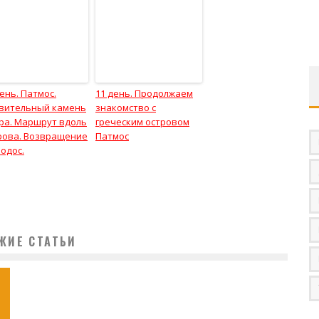
день. Патмос.
11 день. Продолжаем
вительный камень
знакомство с
ра. Маршрут вдоль
греческим островом
рова. Возвращение
Патмос
Родос.
ЖИЕ СТАТЬИ