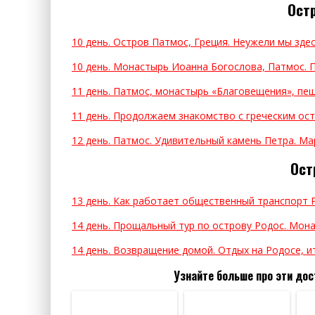
Остр
10 день. Остров Патмос, Греция. Неужели мы зде
10 день. Монастырь Иоанна Богослова, Патмос. 
11 день. Патмос, монастырь «Благовещения», пе
11 день. Продолжаем знакомство с греческим ос
12 день. Патмос. Удивительный камень Петра. М
Ост
13 день. Как работает общественный транспорт 
14 день. Прощальный тур по острову Родос. Мона
14 день. Возвращение домой. Отдых на Родосе, ит
Узнайте больше про эти до