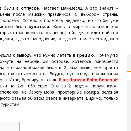
не были в
отпуске
. Настает май-месяц. А это значит –
цены после майских праздников. С выбором страны,
проблемы. Хотелось полететь недалеко, но чтобы уже
 можно было
купаться
. Жизнь в мире и политическая
торых странах оказалась непростой: где-то идет война и
щения, где-то наводнение, а где-то в мае неожиданно
пришли к выводу, что нужно лететь в
Грецию
. Почему-то
дохнуть на небольшом острове. Хотелось приобрести
 на это разнообразие была в 2 раза выше, чем просто
 было лететь именно на
Родос
, а уж оттуда при желании
Коса. Итак, бронируем отель
Blue Horizon Palm Beach 4*
евки на 2-х 1050 евро. Это за 2 недели, полупансион.
сположен на берегу моря, просторные номера, зеленая
дного отзыва об этом отеле в интернете. Видимо, только
 туристам.