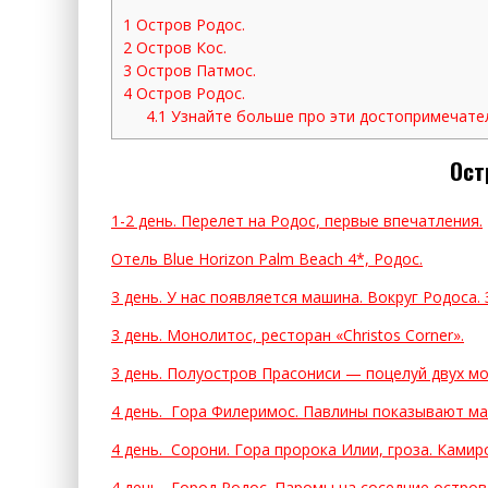
1
Остров Родос.
2
Остров Кос.
3
Остров Патмос.
4
Остров Родос.
4.1
Узнайте больше про эти достопримечате
Ост
1-2 день. Перелет на Родос, первые впечатления.
Отель Blue Horizon Palm Beach 4*, Родос.
3 день. У нас появляется машина. Вокруг Родоса.
3 день. Монолитос, ресторан «Christos Corner».
3 день. Полуостров Прасониси — поцелуй двух мо
4 день. Гора Филеримос. Павлины показывают ма
4 день. Сорони. Гора пророка Илии, гроза. Камир
4 день. Город Родос. Паромы на соседние остров