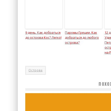
9 день. Как добраться
Паромы Греции. Как
12 
до острова Кос? Легко!
добраться до любого
Уди
острова?
Пет
ост
на 
Острова
ПОХО