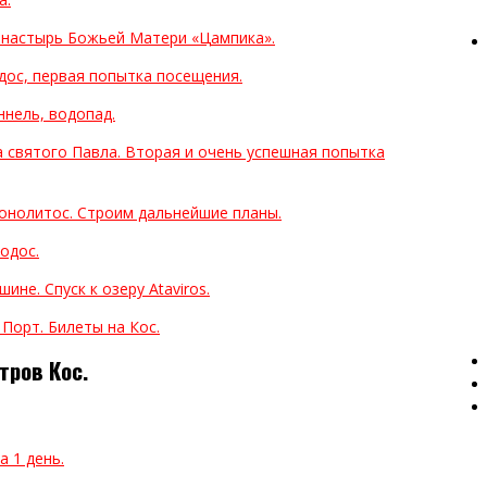
онастырь Божьей Матери «Цампика».
дос, первая попытка посещения.
ннель, водопад.
та святого Павла. Вторая и очень успешная попытка
онолитос. Строим дальнейшие планы.
Родос.
ине. Спуск к озеру Ataviros.
 Порт. Билеты на Кос.
тров Кос.
а 1 день.